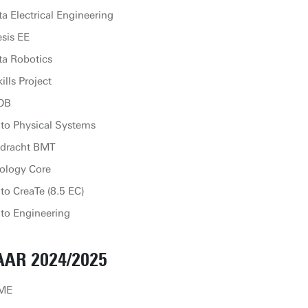
a Electrical Engineering
sis EE
ta Robotics
lls Project
ROB
 to Physical Systems
dracht BMT
ology Core
to CreaTe (8.5 EC)
 to Engineering
AR 2024/2025
BME