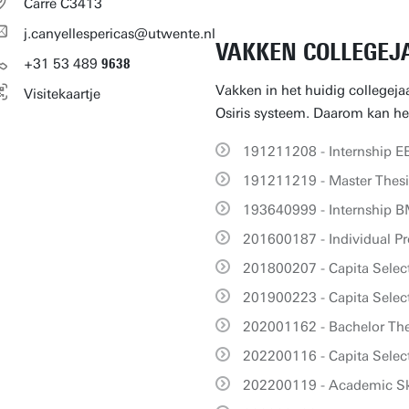
Carré C3413
j.canyellespericas@utwente.nl
VAKKEN COLLEGEJA
+31
53
489
9638
Vakken in het huidig collegeja
Visitekaartje
Osiris systeem. Daarom kan het 
191211208 - Internship E
191211219 - Master Thesi
193640999 - Internship 
201600187 - Individual Pr
201800207 - Capita Sele
201900223 - Capita Select
202001162 - Bachelor The
202200116 - Capita Selec
202200119 - Academic Ski