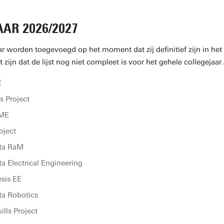
AR 2026/2027
ar worden toegevoegd op het moment dat zij definitief zijn in het
zijn dat de lijst nog niet compleet is voor het gehele collegejaar.
E
s Project
BME
oject
cta RaM
a Electrical Engineering
sis EE
ta Robotics
lls Project