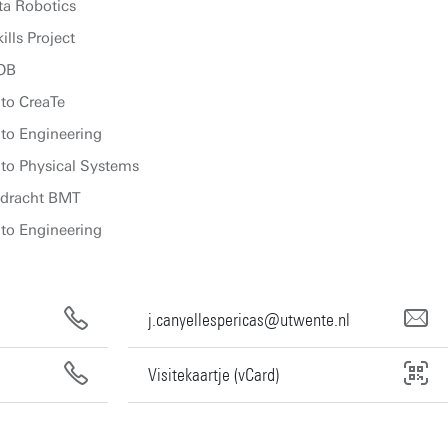
ta Robotics
lls Project
ROB
to CreaTe
 to Engineering
 to Physical Systems
dracht BMT
 to Engineering
j.canyellespericas@utwente.nl
Visitekaartje (vCard)