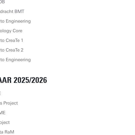
ROB
dracht BMT
 to Engineering
ology Core
to CreaTe 1
to CreaTe 2
 to Engineering
AR 2025/2026
E
s Project
BME
oject
cta RaM