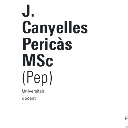
J.
Canyelles
Pericàs
MSc
(Pep)
Universitair
docent
E