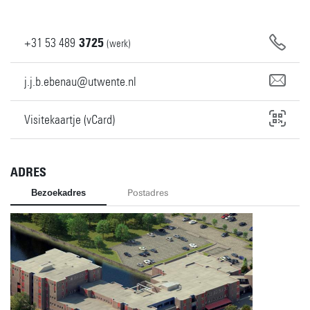
+31
53
489
3725
(werk)
j.j.b.ebenau@utwente.nl
Visitekaartje (vCard)
ADRES
Bezoekadres
Postadres