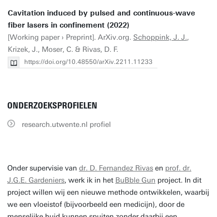
Cavitation induced by pulsed and continuous-wave
fiber lasers in confinement (2022)
[Working paper › Preprint]. ArXiv.org.
Schoppink, J. J.
,
Krizek, J., Moser, C. & Rivas, D. F.
https://doi.org/10.48550/arXiv.2211.11233
ONDERZOEKSPROFIELEN
research.utwente.nl profiel
Onder supervisie van
dr. D. Fernandez Rivas
en
prof. dr.
J.G.E. Gardeniers
, werk ik in het
BuBble Gun
project. In dit
project willen wij een nieuwe methode ontwikkelen, waarbij
we een vloeistof (bijvoorbeeld een medicijn), door de
menselijke huid kunnen spuiten zonder daarbij een