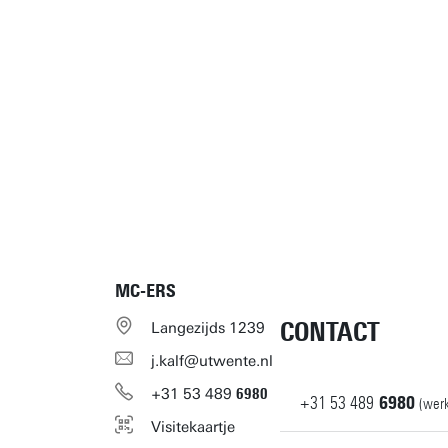
MC-ERS
CONTACT
Langezijds 1239
j.kalf@utwente.nl
+31
53
489
6980
+31
53
489
6980
(werk
Visitekaartje