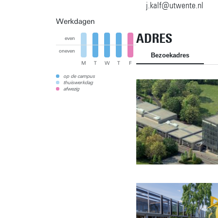
j.kalf@utwente.nl
Werkdagen
ADRES
even
oneven
Bezoekadres
M
T
W
T
F
op de campus
thuiswerkdag
afwezig