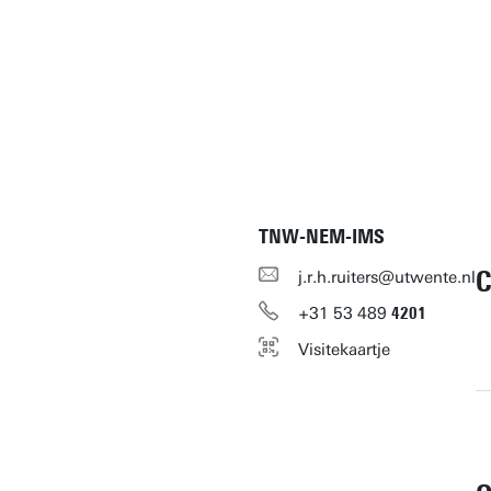
TNW-NEM-IMS
j.r.h.ruiters@utwente.nl
+31
53
489
4201
Visitekaartje