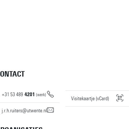
CONTACT
+31
53
489
4201
(werk)
Visitekaartje (vCard)
j.r.h.ruiters@utwente.nl