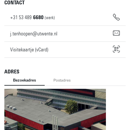
CONTACT
+31
53
489
6680
(werk)
j.tenhoopen@utwente.nl
Visitekaartje (vCard)
ADRES
Bezoekadres
Postadres