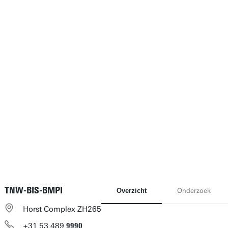
TNW-BIS-BMPI
Overzicht
Onderzoek
Horst Complex ZH265
+31
53
489
9990