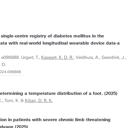
single-centre registry of diabetes mellitus in the
data with real-world longitudinal wearable device data-a
 e096888. Urgert, T.,
Kappert, K. D. R.
, Veldhuis, A., Geerdink, J.,
 D.
2024-096888
ermining a temperature distribution of a foot. (2025)
 C., Tom, K. &
Kilian, D. R. K.
ion in patients with severe chronic limb threatening
salvage (2025)