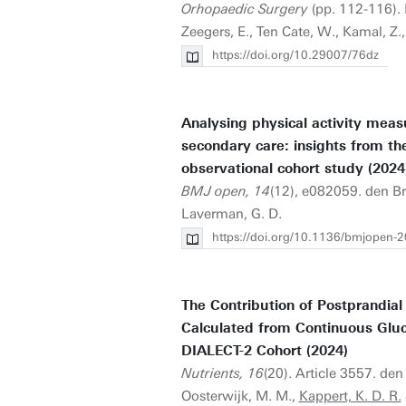
Orhopaedic Surgery
(pp. 112-116). E
Zeegers, E., Ten Cate, W., Kamal, Z.
https://doi.org/10.29007/76dz
Analysing physical activity measu
secondary care: insights from t
observational cohort study (2024
BMJ open, 14
(12), e082059. den Br
Laverman, G. D.
https://doi.org/10.1136/bmjopen-
The Contribution of Postprandia
Calculated from Continuous Gluc
DIALECT-2 Cohort (2024)
Nutrients, 16
(20). Article 3557. den
Oosterwijk, M. M.,
Kappert, K. D. R.