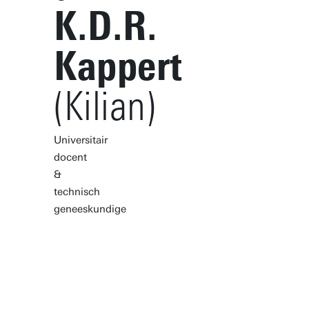
K.D.R.
Kappert
(Kilian)
Universitair
docent
&
technisch
geneeskundige