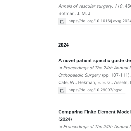
Annals of vascular surgery, 110
, 45
Botman, J. M. J.
https://doi.org/10.1016/j.avsg.20
2024
A novel patient specific guide d
In
Proceedings of The 24th Annual M
Orthopaedic Surgery
(pp. 107-111). 
Cate, W., Hekman, E. E. G., Asseln, 
https://doi.org/10.29007/ngxd
Comparing Finite Element Models o
(2024)
In
Proceedings of The 24th Annual M