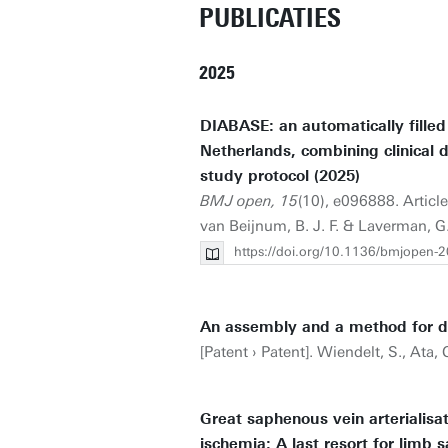
PUBLICATIES
2025
DIABASE: an automatically filled 
Netherlands, combining clinical 
study protocol (2025)
BMJ open, 15
(10), e096888. Article
van Beijnum, B. J. F. & Laverman, G.
https://doi.org/10.1136/bmjopen-
An assembly and a method for det
[Patent › Patent]. Wiendelt, S., Ata,
Great saphenous vein arterialisat
ischemia: A last resort for limb 