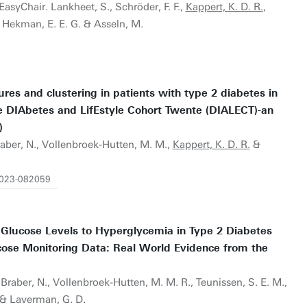
asyChair. Lankheet, S., Schröder, F. F.,
Kappert, K. D. R.
,
, Hekman, E. E. G. & Asseln, M.
res and clustering in patients with type 2 diabetes in
he DIAbetes and LifEstyle Cohort Twente (DIALECT)-an
)
aber, N., Vollenbroek-Hutten, M. M.,
Kappert, K. D. R.
&
2023-082059
l Glucose Levels to Hyperglycemia in Type 2 Diabetes
ose Monitoring Data: Real World Evidence from the
 Braber, N., Vollenbroek-Hutten, M. M. R., Teunissen, S. E. M.,
& Laverman, G. D.