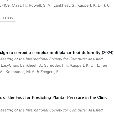
0-459. Maas, R., Rowell, S. A., Lankheet, S.,
Kappert, K. D. R.
&
24.08.035
esign to correct a complex multiplanar foot deformity (2024)
eeting of the International Society for Computer Assisted
EasyChair. Lankheet, S., Schröder, F. F.,
Kappert, K. D. R.
, Ten
M., Koenrades, M. A. & Zeegers, E.
f the Foot for Predicting Plantar Pressure in the Clinic
eeting of the International Society for Computer Assisted