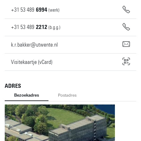
+31
53
489
6994
(werk)
+31
53
489
2212
(b.g.g.)
k.r.bakker@utwente.nl
Visitekaartje (vCard)
ADRES
Bezoekadres
Postadres