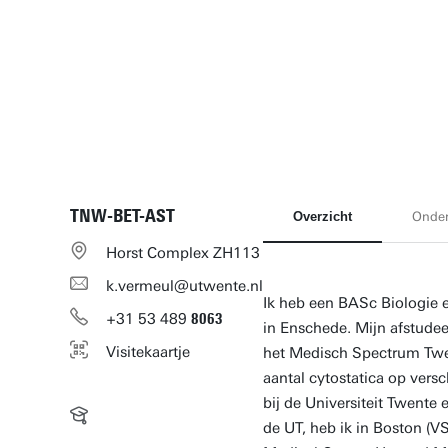
TNW-BET-AST
Overzicht
Onde
Horst Complex ZH113
k.vermeul@utwente.nl
Ik heb een BASc Biologie
+31
53
489
8063
in Enschede. Mijn afstudee
Visitekaartje
het Medisch Spectrum Twen
aantal cytostatica op versc
bij de Universiteit Twente
de UT, heb ik in Boston (VS