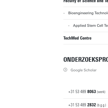
Faculty of Science and 
Bioengineering Techno
Applied Stem Cell T
TechMed Centre
ONDERZOEKSPRO
Google Scholar
+31
53
489
8063
(werk)
+31
53
489
2832
(b.g.g.)