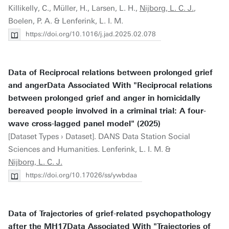
Killikelly, C., Müller, H., Larsen, L. H.,
Nijborg, L. C. J.
,
Boelen, P. A. & Lenferink, L. I. M.
https://doi.org/10.1016/j.jad.2025.02.078
Data of Reciprocal relations between prolonged grief
and angerData Associated With "Reciprocal relations
between prolonged grief and anger in homicidally
bereaved people involved in a criminal trial: A four-
wave cross-lagged panel model" (2025)
[Dataset Types › Dataset]. DANS Data Station Social
Sciences and Humanities. Lenferink, L. I. M. &
Nijborg, L. C. J.
https://doi.org/10.17026/ss/ywbdaa
Data of Trajectories of grief-related psychopathology
after the MH17Data Associated With "Trajectories of