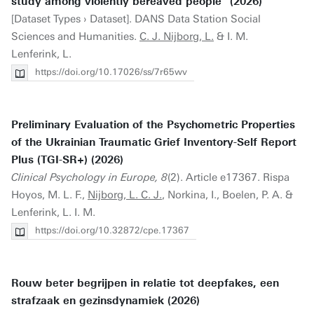
study among violently bereaved people" (2026)
[Dataset Types › Dataset]. DANS Data Station Social
Sciences and Humanities.
C. J. Nijborg, L.
& I. M.
Lenferink, L.
https://doi.org/10.17026/ss/7r65wv
Preliminary Evaluation of the Psychometric Properties
of the Ukrainian Traumatic Grief Inventory-Self Report
Plus (TGI-SR+) (2026)
Clinical Psychology in Europe, 8
(2). Article e17367. Rispa
Hoyos, M. L. F.,
Nijborg, L. C. J.
, Norkina, I., Boelen, P. A. &
Lenferink, L. I. M.
https://doi.org/10.32872/cpe.17367
Rouw beter begrijpen in relatie tot deepfakes, een
strafzaak en gezinsdynamiek (2026)