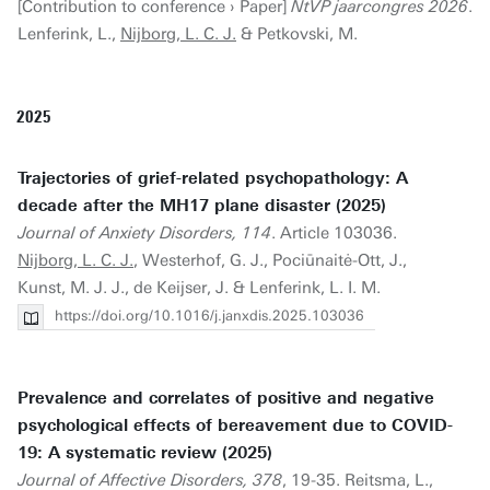
[Contribution to conference › Paper]
NtVP jaarcongres 2026
.
Lenferink, L.,
Nijborg, L. C. J.
& Petkovski, M.
2025
Trajectories of grief-related psychopathology: A
decade after the MH17 plane disaster (2025)
Journal of Anxiety Disorders, 114
. Article 103036.
Nijborg, L. C. J.
, Westerhof, G. J., Pociūnaitė-Ott, J.,
Kunst, M. J. J., de Keijser, J. & Lenferink, L. I. M.
https://doi.org/10.1016/j.janxdis.2025.103036
Prevalence and correlates of positive and negative
psychological effects of bereavement due to COVID-
19: A systematic review (2025)
Journal of Affective Disorders, 378
, 19-35. Reitsma, L.,