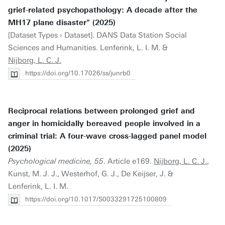
grief-related psychopathology: A decade after the
MH17 plane disaster" (2025)
[Dataset Types › Dataset]. DANS Data Station Social
Sciences and Humanities. Lenferink, L. I. M. &
Nijborg, L. C. J.
https://doi.org/10.17026/ss/junrb0
Reciprocal relations between prolonged grief and
anger in homicidally bereaved people involved in a
criminal trial: A four-wave cross-lagged panel model
(2025)
Psychological medicine, 55
. Article e169.
Nijborg, L. C. J.
,
Kunst, M. J. J., Westerhof, G. J., De Keijser, J. &
Lenferink, L. I. M.
https://doi.org/10.1017/S0033291725100809