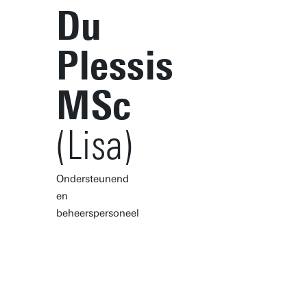
Du
Plessis
MSc
(Lisa)
Ondersteunend
en
beheerspersoneel