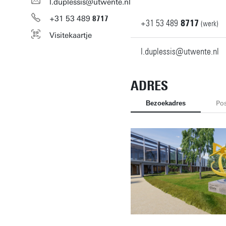
l.duplessis@utwente.nl
+31
53
489
8717
+31
53
489
8717
(werk)
Visitekaartje
l.duplessis@utwente.nl
ADRES
Bezoekadres
Pos