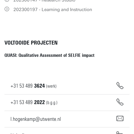
202300147 - Research Studio
202300197 - Learning and Instruction
VOLTOOIDE PROJECTEN
QUASI: Qualitative Assessment of SELFIE impact
+31
53
489
3624
(werk)
+31
53
489
2022
(b.g.g.)
l.hogenkamp@utwente.nl