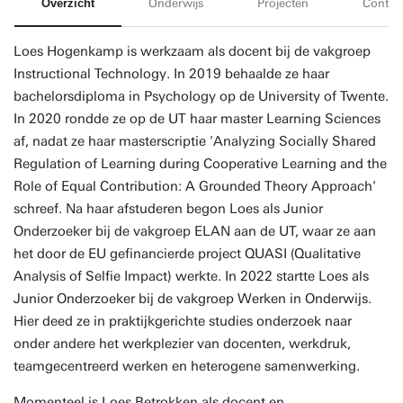
Overzicht
Onderwijs
Projecten
Contac
Loes Hogenkamp is werkzaam als docent bij de vakgroep
Instructional Technology. In 2019 behaalde ze haar
bachelorsdiploma in Psychology op de University of Twente.
In 2020 rondde ze op de UT haar master Learning Sciences
af, nadat ze haar masterscriptie 'Analyzing Socially Shared
Regulation of Learning during Cooperative Learning and the
Role of Equal Contribution: A Grounded Theory Approach'
schreef. Na haar afstuderen begon Loes als Junior
Onderzoeker bij de vakgroep ELAN aan de UT, waar ze aan
het door de EU gefinancierde project QUASI (Qualitative
Analysis of Selfie Impact) werkte. In 2022 startte Loes als
Junior Onderzoeker bij de vakgroep Werken in Onderwijs.
Hier deed ze in praktijkgerichte studies onderzoek naar
onder andere het werkplezier van docenten, werkdruk,
teamgecentreerd werken en heterogene samenwerking.
Momenteel is Loes Betrokken als docent en