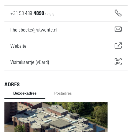
+31
53
489
4890
(b.g.g.)
l.holsbeeke@utwente.nl
Website
Visitekaartje (vCard)
ADRES
Bezoekadres
Postadres