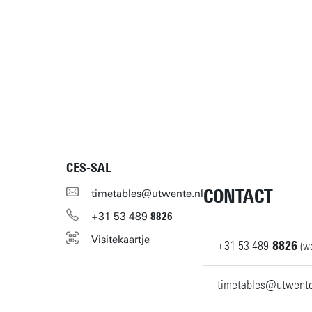
CES-SAL
CONTACT
timetables@utwente.nl
+31
53
489
8826
Visitekaartje
+31
53
489
8826
(w
timetables@utwente