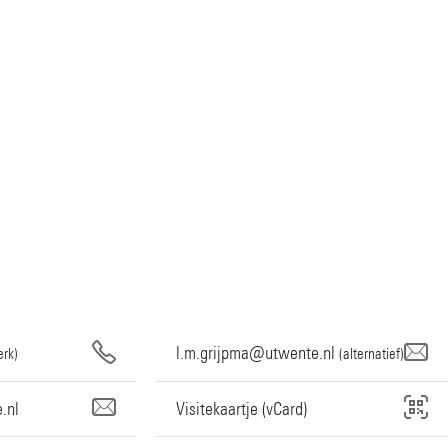
l.m.grijpma@utwente.nl
erk)
(alternatief)
.nl
Visitekaartje (vCard)