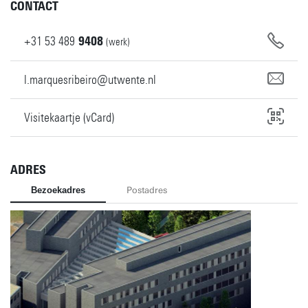
CONTACT
+31
53
489
9408
(werk)
l.marquesribeiro@utwente.nl
Visitekaartje (vCard)
ADRES
Bezoekadres
Postadres