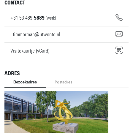
CONTACT
+31
53
489
5889
(werk)
l.timmerman@utwente.nl
Visitekaartje (vCard)
ADRES
Bezoekadres
Postadres