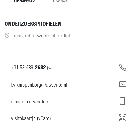
Onderzoek
Contact
ONDERZOEKSPROFIELEN
research.utwente.nl profiel
+31
53
489
2682
(werk)
l.v.knippenborg@utwente.nl
research.utwente.nl
Visitekaartje (vCard)