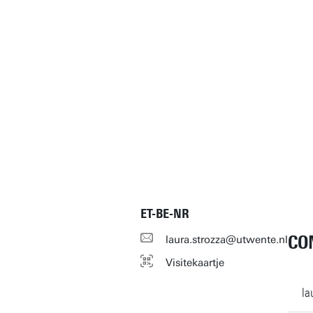
ET-BE-NR
CO
laura.strozza@utwente.nl
Visitekaartje
la