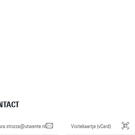
NTACT
ura.strozza@utwente.nl
Visitekaartje (vCard)