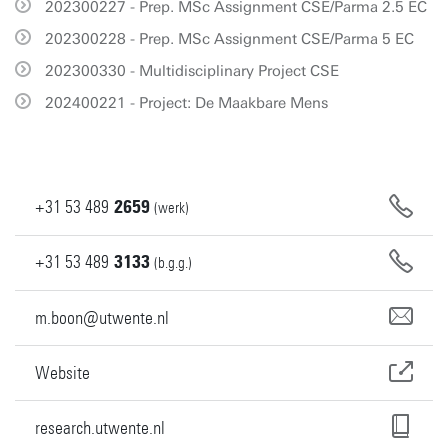
202300227 - Prep. MSc Assignment CSE/Parma 2.5 EC
202300228 - Prep. MSc Assignment CSE/Parma 5 EC
202300330 - Multidisciplinary Project CSE
202400221 - Project: De Maakbare Mens
+31
53
489
2659
(werk)
+31
53
489
3133
(b.g.g.)
m.boon@utwente.nl
Website
research.utwente.nl