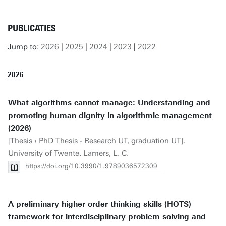
PUBLICATIES
Jump to:
2026
|
2025
|
2024
|
2023
|
2022
2026
What algorithms cannot manage: Understanding and
promoting human dignity in algorithmic management
(2026)
[Thesis › PhD Thesis - Research UT, graduation UT].
University of Twente. Lamers, L. C.
https://doi.org/10.3990/1.9789036572309
A preliminary higher order thinking skills (HOTS)
framework for interdisciplinary problem solving and