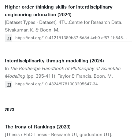
Higher-order thinking skills for interdisciplinary
engineering education (2024)
[Dataset Types › Dataset]. 4TU.Centre for Research Data.
Sivakumar, K. &
Boon, M.
https://doi.org/10.4121/f1389b87-6d8d-4cb0-af67-1b545235bdc0
Interdisciplinarity through modelling (2024)
In
The Routledge Handbook of Philosophy of Scientific
Modeling
(pp. 395-411). Taylor & Francis.
Boon, M.
https://doi.org/10.4324/9781003205647-34
2023
The Irony of Rankings (2023)
[Thesis › PhD Thesis - Research UT, graduation UT].