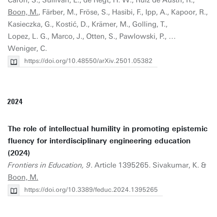
Caron, S., Sullivan, E., de Regt, H. W., Ruiz de Austri, R.,
Boon, M.
, Färber, M., Fröse, S., Hasibi, F., Ipp, A., Kapoor, R.,
Kasieczka, G., Kostić, D., Krämer, M., Golling, T.,
Lopez, L. G., Marco, J., Otten, S., Pawlowski, P., …
Weniger, C.
https://doi.org/10.48550/arXiv.2501.05382
2024
The role of intellectual humility in promoting epistemic
fluency for interdisciplinary engineering education
(2024)
Frontiers in Education, 9
. Article 1395265. Sivakumar, K. &
Boon, M.
https://doi.org/10.3389/feduc.2024.1395265