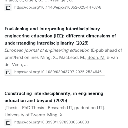
Marco, J., Otten, S., … Weniger, C.
https://doi.org/10.1140/epjc/s10052-025-14707-8
Envisioning and interpreting interdisciplinary
engineering education (IEE): different dimensions of
understanding interdisciplinarity (2025)
European journal of engineering education
(E-pub ahead of
print/First online). Ming, X., MacLeod, M.,
Boon, M.
& van
der Veen, J.
https://doi.org/10.1080/03043797.2025.2534646
Constructing interdisciplinarity, in engineering
education and beyond (2025)
[Thesis › PhD Thesis - Research UT, graduation UT].
University of Twente. Ming, X.
https://doi.org/10.3990/1.9789036566803