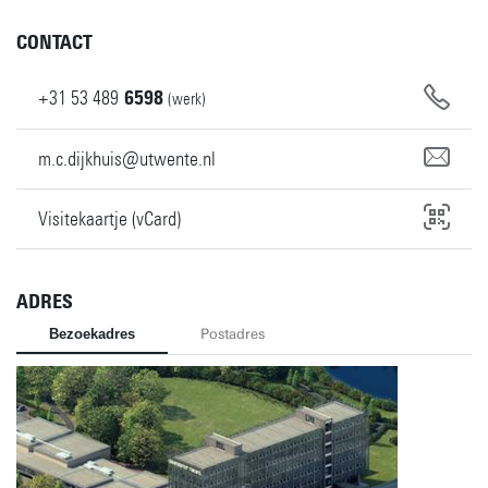
CONTACT
+31
53
489
6598
(werk)
m.c.dijkhuis@utwente.nl
Visitekaartje (vCard)
ADRES
Bezoekadres
Postadres