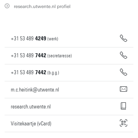
research.utwente.nl profiel
+31
53
489
4249
(werk)
+31
53
489
7442
(secretaresse)
+31
53
489
7442
(b.g.g.)
m.c.heitink@utwente.nl
research.utwente.nl
Visitekaartje (vCard)