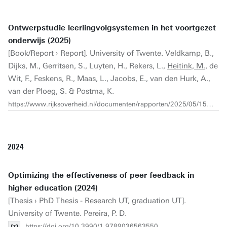
Ontwerpstudie leerlingvolgsystemen in het voortgezet
onderwijs (2025)
[Book/Report › Report]. University of Twente. Veldkamp, B.,
Dijks, M., Gerritsen, S., Luyten, H., Rekers, L.,
Heitink, M.
, de
Wit, F., Feskens, R., Maas, L., Jacobs, E., van den Hurk, A.,
van der Ploeg, S. & Postma, K.
https://www.rijksoverheid.nl/documenten/rapporten/2025/05/15/rapport-ontwerpstudie-leerlingvolgsystemen-in-het-voortgezet-onderwijs
2024
Optimizing the effectiveness of peer feedback in
higher education (2024)
[Thesis › PhD Thesis - Research UT, graduation UT].
University of Twente. Pereira, P. D.
https://doi.org/10.3990/1.9789036563550