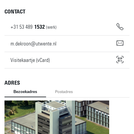
CONTACT
+31
53
489
1532
(werk)
m.dekroon@utwente.nl
Visitekaartje (vCard)
ADRES
Bezoekadres
Postadres