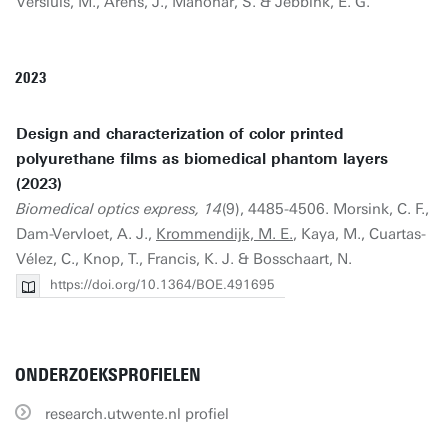
Versluis, M., Arens, J., Manohar, S. & Jebbink, E. G.
2023
Design and characterization of color printed
polyurethane films as biomedical phantom layers
(2023)
Biomedical optics express, 14
(9), 4485-4506. Morsink, C. F.,
Dam-Vervloet, A. J.,
Krommendijk, M. E.
, Kaya, M., Cuartas-
Vélez, C., Knop, T., Francis, K. J. & Bosschaart, N.
https://doi.org/10.1364/BOE.491695
ONDERZOEKSPROFIELEN
research.utwente.nl profiel