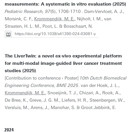
measurements: A systematic in vitro evaluation (2025)
Pediatric Research, 97
(5), 1706-1710 . Dam-Vervloet, A. J.,
Morsink, C. F.,
Krommendijk, M. E.
, Nijholt, I. M., van
Straaten, H. L. M., Poot, L. & Bosschaart, N.
https://doi.org/10.1038/s41390-024-03081-y
The LiverTwin: a novel ex-vivo experimental platform
for multi-modal image-guided liver cancer treatment
studies (2025)
[Contribution to conference › Poster]
10th Dutch Biomedical
Engineering Conference, BME 2025
. van der Hoek, J. L.,
Krommendijk, M. E.
, Snoeijink, T. J., Chizari, A., Rook, A.,
De Bree, K., Greve, J. G. M., Liefers, H. R., Steenbergen, W.,
Versluis, M., Arens, J., Manohar, S. & Groot Jebbink, E.
2024