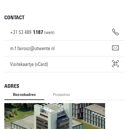
CONTACT
+31
53
489
1187
(werk)
m.f.fairooz@utwente.nl
Visitekaartje (vCard)
ADRES
Bezoekadres
Postadres