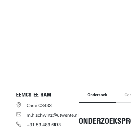
EEMCS-EE-RAM
Onderzoek
Con
Carré C3433
m.h.schwirtz@utwente.nl
ONDERZOEKSPR
+31
53
489
6873