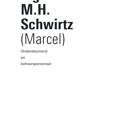
M.H.
Schwirtz
(Marcel)
Ondersteunend
en
beheerspersoneel