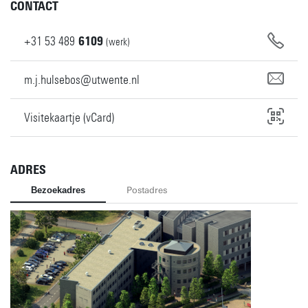
CONTACT
+31
53
489
6109
(werk)
m.j.hulsebos@utwente.nl
Visitekaartje (vCard)
ADRES
Bezoekadres
Postadres