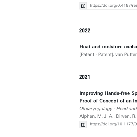
https://doi.org/0.4187/r
2022
Heat and moisture excha
[Patent › Patent]. van Putten
2021
Improving Hands-free Sp
Proof-of-Concept of an In
Otolaryngology - Head and
Alphen, M. J. A., Dirven, R
https://doi.org/10.117