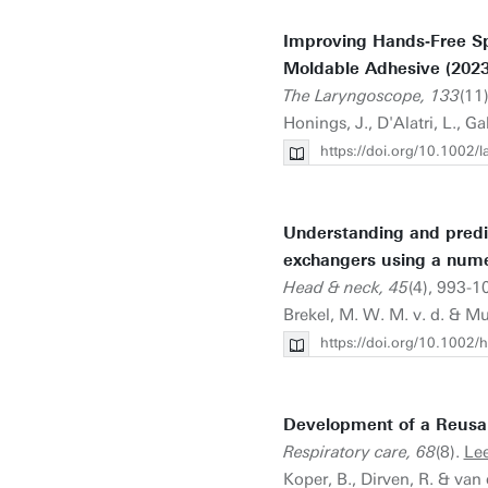
Improving Hands‐Free Sp
Moldable Adhesive (2023
The Laryngoscope, 133
(11
Honings, J., D'Alatri, L., Gall
https://doi.org/10.1002/
Understanding and predi
exchangers using a nume
Head & neck, 45
(4), 993-1
Brekel, M. W. M. v. d. & Mul
https://doi.org/10.1002
Development of a Reusab
Respiratory care, 68
(8).
Le
Koper, B., Dirven, R. & van