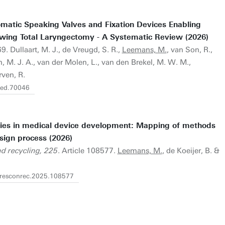
matic Speaking Valves and Fixation Devices Enabling
wing Total Laryngectomy - A Systematic Review (2026)
9. Dullaart, M. J., de Vreugd, S. R.,
Leemans, M.
, van Son, R.,
 M. J. A., van der Molen, L., van den Brekel, M. W. M.,
rven, R.
/hed.70046
egies in medical device development: Mapping of methods
sign process (2026)
d recycling, 225
. Article 108577.
Leemans, M.
, de Koeijer, B. &
j.resconrec.2025.108577