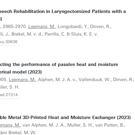
eech Rehabilitation in Laryngectomized Patients with a
)
), 2965-2970.
Leemans, M.
, Longobardi, Y., Dirven, R.,
i, J., Brekel, M. v. d., Parrilla, C. & Sluis, K. E. v.
lary.30636
cting the performance of passive heat and moisture
rical model (2023)
005.
Leemans, M.
, Alphen, M. J. A. v., Vallenduuk, W., Dirven, R.,
ler, S. H.
/hed.27314
le Metal 3D-Printed Heat and Moisture Exchanger (2023)
emans, M.
, van Alphen, M. J. A., Muller, S. H., van Putten, B.,
 den Brekel, M. W.