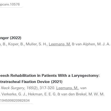
espcare.10576
nger (2022)
, B., Koper, B., Muller, S. H.,
Leemans, M.
& van Alphen, M. J. A.
eech Rehabilitation in Patients With a Laryngectomy:
tratracheal Fixation Device (2021)
 Neck Surgery, 165
(2), 317-320.
Leemans, M.
, van
., Verkerke, G. J., Hekman, E. E. G. & van den Brekel, M. W. M.
7/0194599820982634