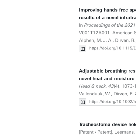
Improving hands-free spe
results of a novel intratr
In
Proceedings of the 202
V001T12A001. American So
Alphen, M. J. A., Dirven, R
https://doi.org/10.111
Adjustable breathing resi
novel heat and moisture 
Head & neck, 43
(4), 1073
Vallenduuk, W., Dirven, R. 
https://doi.org/10.1002
Tracheostoma device hol
[Patent › Patent].
Leemans,