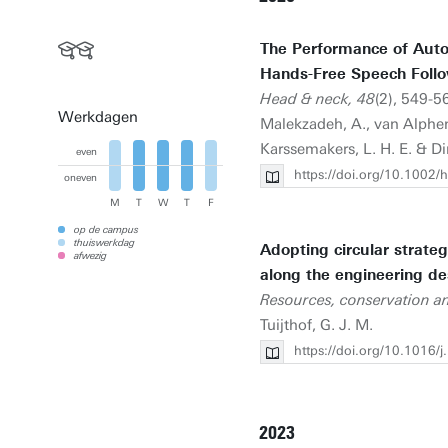
The Performance of Auto
Hands-Free Speech Follo
Head & neck, 48
(2), 549-56
Werkdagen
Malekzadeh, A., van Alphen,
Karssemakers, L. H. E. & Di
even
https://doi.org/10.1002
oneven
M
T
W
T
F
op de campus
thuiswerkdag
Adopting circular strat
afwezig
along the engineering de
Resources, conservation an
Tuijthof, G. J. M.
https://doi.org/10.1016/
2023