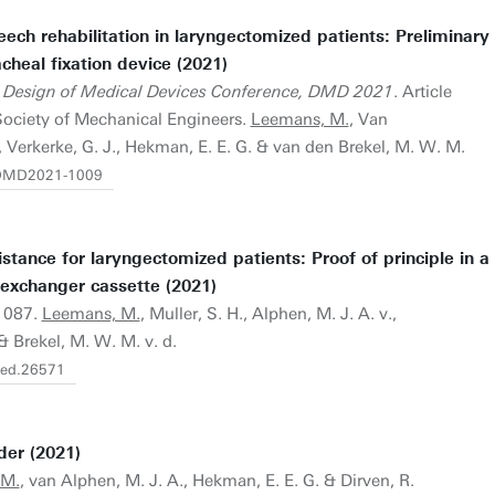
ech rehabilitation in laryngectomized patients: Preliminary
acheal fixation device (2021)
1 Design of Medical Devices Conference, DMD 2021
. Article
ciety of Mechanical Engineers.
Leemans, M.
, Van
., Verkerke, G. J., Hekman, E. E. G. & van den Brekel, M. W. M.
5/DMD2021-1009
stance for laryngectomized patients: Proof of principle in a
exchanger cassette (2021)
-1087.
Leemans, M.
, Muller, S. H., Alphen, M. J. A. v.,
& Brekel, M. W. M. v. d.
/hed.26571
der (2021)
 M.
, van Alphen, M. J. A., Hekman, E. E. G. & Dirven, R.