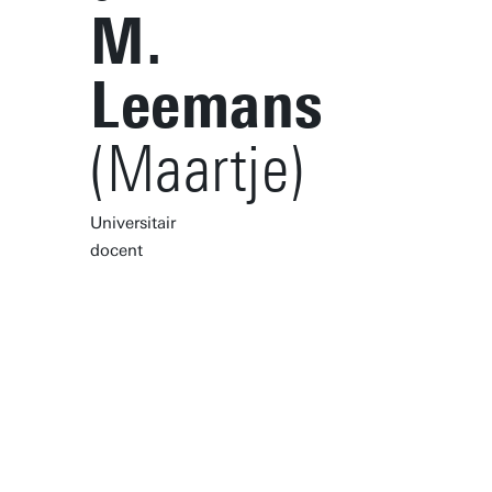
M.
Leemans
(Maartje)
Universitair
docent