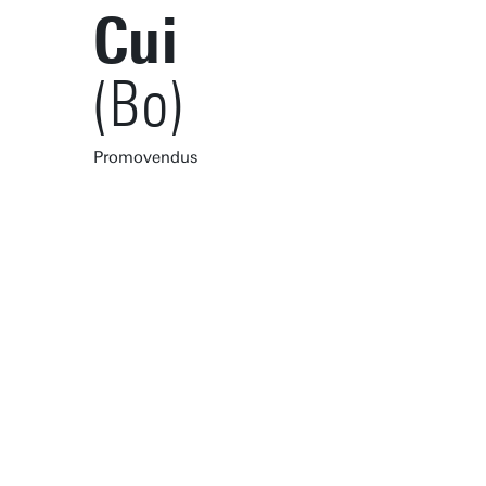
Cui
(Bo)
Promovendus