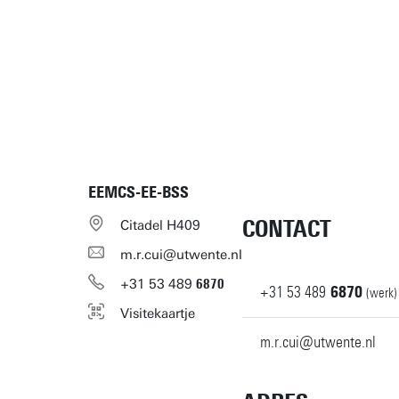
EEMCS-EE-BSS
CONTACT
Citadel H409
m.r.cui@utwente.nl
+31
53
489
6870
+31
53
489
6870
(werk)
Visitekaartje
m.r.cui@utwente.nl