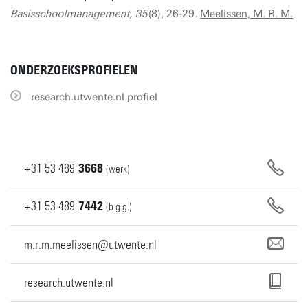
Basisschoolmanagement, 35
(8), 26-29.
Meelissen, M. R. M.
ONDERZOEKSPROFIELEN
research.utwente.nl profiel
+31
53
489
3668
(werk)
+31
53
489
7442
(b.g.g.)
m.r.m.meelissen@utwente.nl
research.utwente.nl