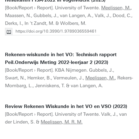
Resultaten PISA-2022 in vogelvlucht (2023)
[Book/Report › Report]. University of Twente.
Meelissen, M.
,
Maassen, N., Gubbels, J., van Langen, A., Valk, J., Dood, C.,
Derks, I., In 't Zandt, M. & Wolbers, M.
https://doi.org/10.3990/1.9789036559461
Rekenen-wiskunde in het VO: Technisch rapport
Peil.Onderwijs Meting 2022-leerjaar 2 (2023)
[Book/Report › Report]. KBA Nijmegen. Gubbels, J.,
Swart, N., Hemker, B., Vermeulen, J.,
Meelissen, M.
, Rekers-
Mombarg, L., Jenniskens, T. & van Langen, A.
Review Rekenen Wiskunde in het VO en VSO (2023)
[Book/Report › Report]. University of Twente. Valk, J., van
der Linden, S. &
Meelissen, M. R. M.