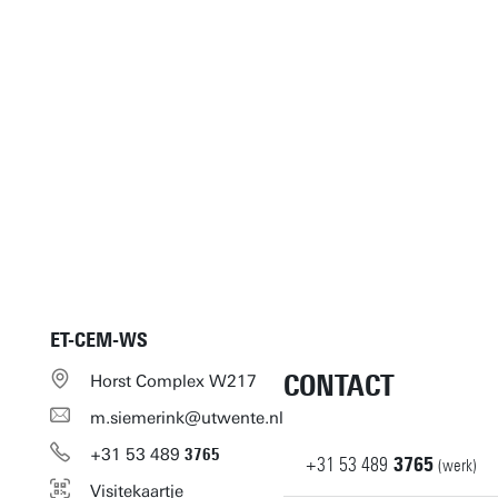
ET-CEM-WS
CONTACT
Horst Complex W217
m.siemerink@utwente.nl
+31
53
489
3765
+31
53
489
3765
(werk)
Visitekaartje