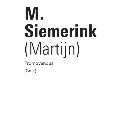
M.
Siemerink
(Martijn)
Promovendus
(Gast)