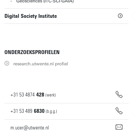
Geosciences (ITC-SCI-GAIA)
Digital Society Institute
ONDERZOEKSPROFIELEN
research.utwente.nl profiel
+31
53
4874
428
(werk)
+31
53
489
6830
(b.g.g.)
m.ucer@utwente.nl