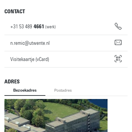
CONTACT
+31
53
489
4661
(werk)
n.remic@utwente.nl
Visitekaartje (vCard)
ADRES
Bezoekadres
Postadres