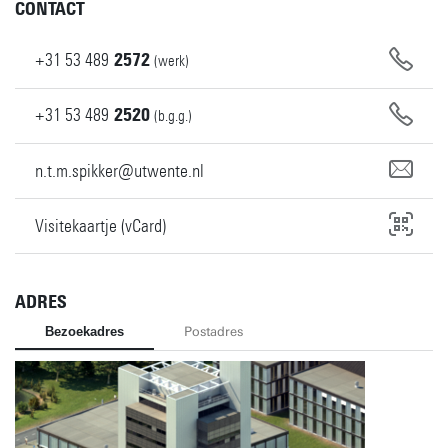
CONTACT
+31
53
489
2572
(werk)
+31
53
489
2520
(b.g.g.)
n.t.m.spikker@utwente.nl
Visitekaartje (vCard)
ADRES
Bezoekadres
Postadres