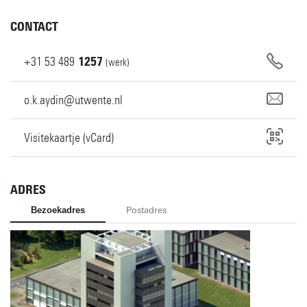
CONTACT
+31
53
489
1257
(werk)
o.k.aydin@utwente.nl
Visitekaartje (vCard)
ADRES
Bezoekadres
Postadres