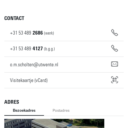
CONTACT
+31
53
489
2686
(werk)
+31
53
489
4127
(b.g.g.)
o.m.scholten@utwente.nl
Visitekaartje (vCard)
ADRES
Bezoekadres
Postadres