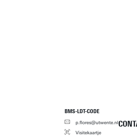
BMS-LDT-CODE
CONT
p.flores@utwente.nl
Visitekaartje