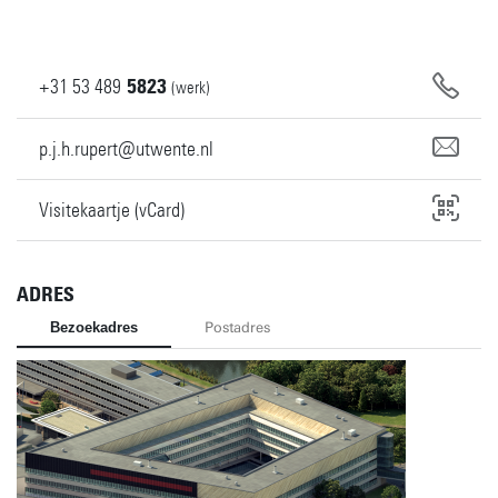
+31
53
489
5823
(werk)
p.j.h.rupert@utwente.nl
Visitekaartje (vCard)
ADRES
Bezoekadres
Postadres