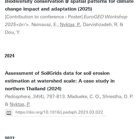
Biodiversity conservation & spatial patterns for climate
change impact and adaptation (2025)
[Contribution to conference › Poster]
EuroGEO Workshop
2025<br/>
. Neinavaz, E.,
Nyktas, P.
, Darvishzadeh, R. &
Dou, Y.
2024
Assessment of SoilGrids data for soil erosion
estimation at watershed scale: A case study in
northern Thailand (2024)
Pedosphere, 34
(4), 797-813. Madueke, C. O., Shrestha, D. P.
&
Nyktas, P.
https://doi.org/10.1016/j.pedsph.2023.03.022
2022