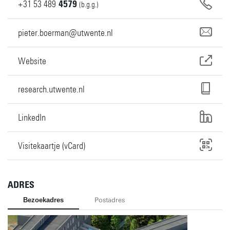
+31
53
489
4579
(b.g.g.)
pieter.boerman@utwente.nl
Website
research.utwente.nl
LinkedIn
Visitekaartje (vCard)
ADRES
Bezoekadres
Postadres