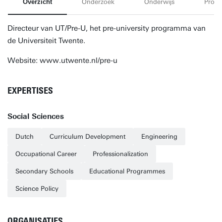
Overzicht
Onderzoek
Onderwijs
Proje
Directeur van UT/Pre-U, het pre-university programma van
de Universiteit Twente.
Website: www.utwente.nl/pre-u
EXPERTISES
Social Sciences
Dutch
Curriculum Development
Engineering
Occupational Career
Professionalization
Secondary Schools
Educational Programmes
Science Policy
ORGANISATIES