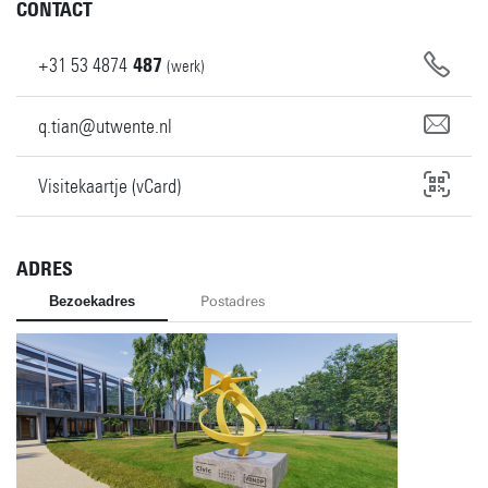
CONTACT
+31
53
4874
487
(werk)
q.tian@utwente.nl
Visitekaartje (vCard)
ADRES
Bezoekadres
Postadres