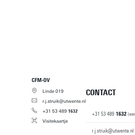
CFM-OV
CONTACT
Linde 019
r.j.struik@utwente.nl
+31
53
489
1632
+31
53
489
1632
(wer
Visitekaartje
r.j.struik@utwente.nl