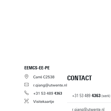
EEMCS-EE-PE
CONTACT
Carré C2538
r.qiang@utwente.nl
+31
53
489
4363
+31
53
489
4363
(werk)
Visitekaartje
r.qiang@utwente.nl