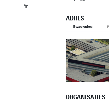
ADRES
Bezoekadres
P
ORGANISATIES