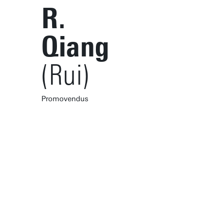
R.
Qiang
(Rui)
Promovendus