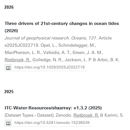
2026
Three drivers of 21st‐century changes in ocean tides
(2026)
Journal of geophysical research. Oceans, 131
. Article
e2025JC022719. Opel, L., Schindelegger, M.,
MacPherson, L. R., Vafeidis, A. T., Green, J. A. M.,
Rietbroek, R.
, Golledge, N. R., Jackson, L. P. & Arbic, B. K.
https://doi.org/10.1029/2025JC022719
2025
ITC-Water-Resources/shxarray: v1.3.2 (2025)
[Dataset Types › Dataset]. Zenodo.
Rietbroek, R.
& Karimi, S.
https://doi.org/10.5281/zenodo.15236539