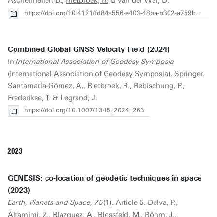
Aschenneller, B.,
Rietbroek, R.
& van der Wal, D.
https://doi.org/10.4121/fd84a556-e403-48ba-b302-a759b4603fa4
Combined Global GNSS Velocity Field (2024)
In
International Association of Geodesy Symposia
(International Association of Geodesy Symposia). Springer.
Santamaría-Gómez, A.,
Rietbroek, R.
, Rebischung, P.,
Frederikse, T. & Legrand, J.
https://doi.org/10.1007/1345_2024_263
2023
GENESIS: co-location of geodetic techniques in space
(2023)
Earth, Planets and Space, 75
(1). Article 5. Delva, P.,
Altamimi, Z., Blazquez, A., Blossfeld, M., Böhm, J.,