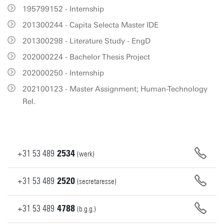
195799152 - Internship
201300244 - Capita Selecta Master IDE
201300298 - Literature Study - EngD
202000224 - Bachelor Thesis Project
202000250 - Internship
202100123 - Master Assignment; Human-Technology
Rel.
+31
53
489
2534
(werk)
+31
53
489
2520
(secretaresse)
+31
53
489
4788
(b.g.g.)