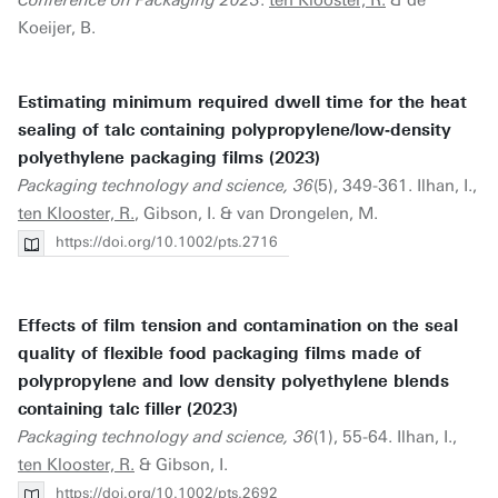
Conference on Packaging 2023
.
ten Klooster, R.
& de
Koeijer, B.
Estimating minimum required dwell time for the heat
sealing of talc containing polypropylene/low‐density
polyethylene packaging films (2023)
Packaging technology and science, 36
(5), 349-361. Ilhan, I.,
ten Klooster, R.
, Gibson, I. & van Drongelen, M.
https://doi.org/10.1002/pts.2716
Effects of film tension and contamination on the seal
quality of flexible food packaging films made of
polypropylene and low density polyethylene blends
containing talc filler (2023)
Packaging technology and science, 36
(1), 55-64. Ilhan, I.,
ten Klooster, R.
& Gibson, I.
https://doi.org/10.1002/pts.2692