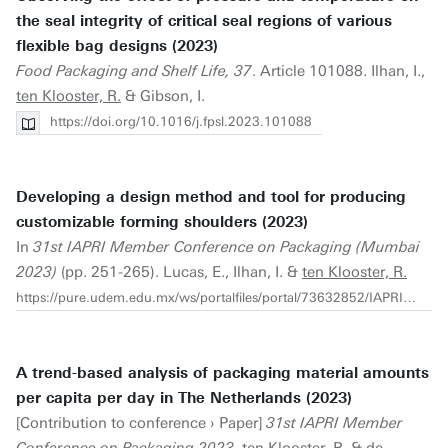
the seal integrity of critical seal regions of various
flexible bag designs (2023)
Food Packaging and Shelf Life, 37
. Article 101088. Ilhan, I.,
ten Klooster, R.
& Gibson, I.
https://doi.org/10.1016/j.fpsl.2023.101088
Developing a design method and tool for producing
customizable forming shoulders (2023)
In
31st IAPRI Member Conference on Packaging (Mumbai
2023)
(pp. 251-265). Lucas, E., Ilhan, I. &
ten Klooster, R.
https://pure.udem.edu.mx/ws/portalfiles/portal/73632852/IAPRI_2023_Mumbai_-_Conference_Proceedings.pdf#page=256
A trend-based analysis of packaging material amounts
per capita per day in The Netherlands (2023)
[Contribution to conference › Paper]
31st IAPRI Member