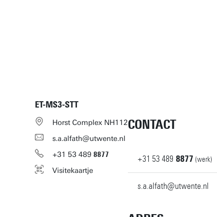
ET-MS3-STT
CONTACT
Horst Complex NH112
s.a.alfath@utwente.nl
+31
53
489
8877
+31
53
489
8877
(werk)
Visitekaartje
s.a.alfath@utwente.nl