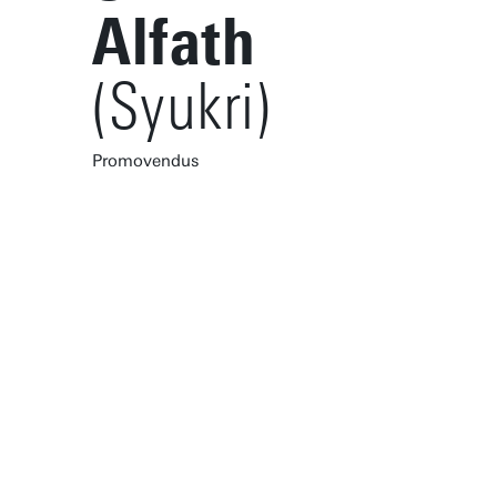
Alfath
(Syukri)
Promovendus