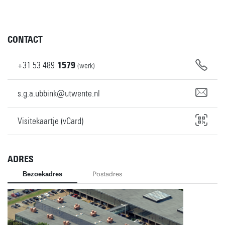
CONTACT
+31
53
489
1579
(werk)
s.g.a.ubbink@utwente.nl
Visitekaartje (vCard)
ADRES
Bezoekadres
Postadres