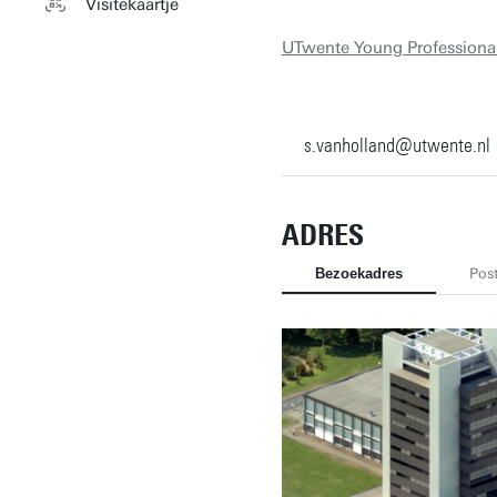
Visitekaartje
UTwente Young Professiona
s.vanholland@utwente.nl
ADRES
Bezoekadres
Pos