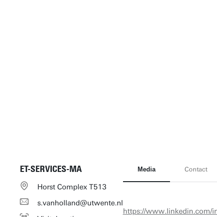
ET-SERVICES-MA
Media
Contact
Horst Complex T513
s.vanholland@utwente.nl
https://www.linkedin.com/in