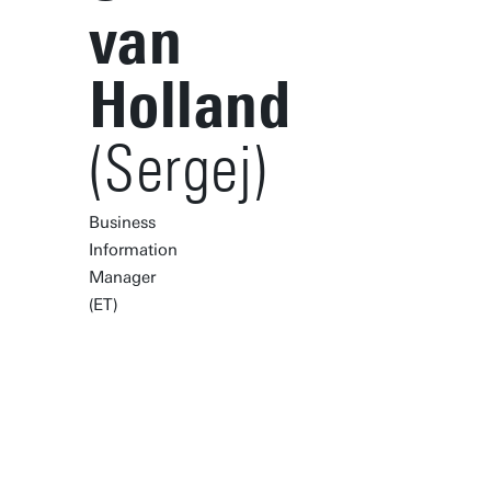
van
Holland
(Sergej)
Business
Information
Manager
(ET)