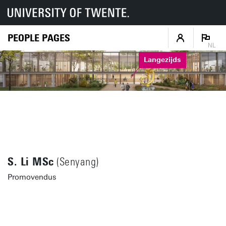
PEOPLE PAGES
NL
Langezijds
S. Li MSc
(Senyang)
Promovendus