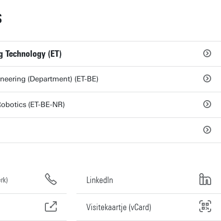
S
g Technology (ET)
neering (Department) (ET-BE)
obotics (ET-BE-NR)
LinkedIn
rk)
Visitekaartje (vCard)