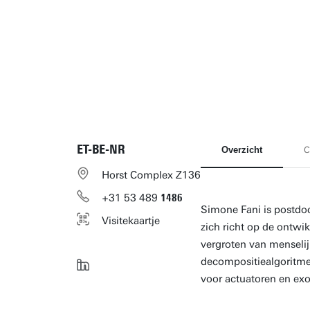
ET-BE-NR
Overzicht
C
Horst Complex Z136
+31
53
489
1486
Simone Fani is postdo
Visitekaartje
zich richt op de ontwi
vergroten van menselij
decompositiealgoritme
voor actuatoren en exo