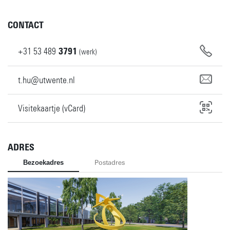
CONTACT
+31
53
489
3791
(werk)
t.hu@utwente.nl
Visitekaartje (vCard)
ADRES
Bezoekadres
Postadres